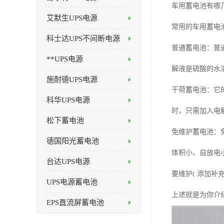
车用蓄电池有哪
艾默生UPS电源
常用的车用蓄电
科士达UPS不间断电源
普通蓄电池：普
**UPS电源
解液是硫酸的水溶
施耐德UPS电源
干荷蓄电池：它
科华UPS电源
时，只需加入电解液
松下蓄电池
免维护蓄电池：
德国阳光蓄电池
体积小、自放电
台达UPS电源
要维护( 添加补
UPS电源蓄电池
上述就是为你介
EPS直流屏蓄电池