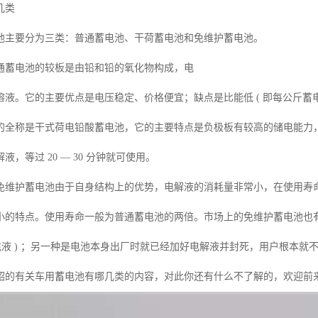
几类
池主要分为三类：普通蓄电池、干荷蓄电池和免维护蓄电池。
通蓄电池的较板是由铅和铅的氧化物构成，电
液。它的主要优点是电压稳定、价格便宜；缺点是比能低 ( 即每公斤蓄电
的全称是干式荷电铅酸蓄电池，它的主要特点是负极板有较高的储电能力
，等过 20 — 30 分钟就可使用。
免维护蓄电池由于自身结构上的优势，电解液的消耗量非常小，在使用寿
小的特点。使用寿命一般为普通蓄电池的两倍。市场上的免维护蓄电池也
充液 ) ；另一种是电池本身出厂时就已经加好电解液并封死，用户根本就
绍的有关
车用蓄电池有哪几类
的内容，对此你还有什么不了解的，欢迎前