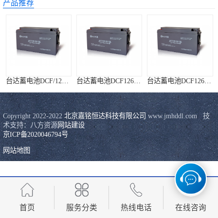
产品推荐
科华UPS电源
松下蓄电池
德国阳光蓄电池
台达蓄电池DCF/126系列
台达蓄电池DCF126-12/200
台达蓄电池DCF126-12/120
台达UPS电源
UPS电源蓄电池
Copyright 2022-2022 
北京嘉铭恒达科技有限公司
 www.jmhddl.com   技
术支持：八方资源
网站建设
京ICP备2020046794号
EPS直流屏蓄电
网站地图
台达蓄电池DCF126-12/100
台达蓄电池DCF126-12/38
易事特UPS电源
池
首页
服务分类
热线电话
在线咨询