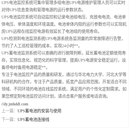
UPS电池监控系统可集中管理多组电池UPS电源维护管理人员可以实时
对待UPS信息查询和管理电源的运行参数状态。
科华UPS电源
UPS电池监控系统可自动监控和记录电池组电压、充放电电流、电池单
松下蓄电池
体电压、单体温度和环境温度。电池单体内阻的运行参数也可以实现机
房UPS远程在线监控电源有效延长了电池组的使用寿命。
德国阳光蓄电池
UPS检测到电池监测系统UPS电源系统各监测量的异常故障进行告警，
节约了人工巡检管理的成本，实现24小时**。
台达UPS电源
UPS蓄电池监测系统可以准确的进行故障判断，延长蓄电池足额使用寿
命，实现信息化、规范化的科学管理，提高UPS电源安全稳定运行，设
UPS电源蓄电池
备停电时备用电源稳定**。
专注于电池监控产品的质量和研发，通过与华北电力大学、河北大学等
EPS直流屏蓄电
科研机构的合作，专注于产品质量，拓宽产品应用范围，开发适合不同
领域、不同环境的电池在线监控系统，满足用户的个性化定制需求。如
池
果您想定制电池监控访问计划，请点击客户服务或电话咨询。
//dy.jmhddl.com
上一篇：
UPS蓄电池的安装与使用
下一篇：
UPS蓄电池连接线