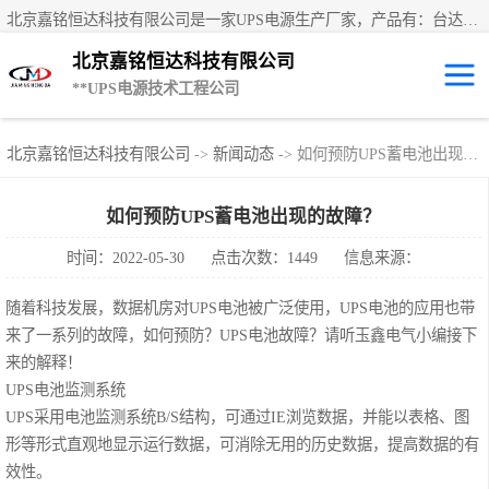
北京嘉铭恒达科技有限公司是一家UPS电源生产厂家，产品有：台达UPS电源、UPS电源蓄电池、直流屏蓄电池、科士达UPS不间断电源、艾默生UPS电源、德国阳光蓄电池、华为UPS电源、维谛UPS电源、科华UPS电源、山特UPS电源、施耐德UPS电源、施耐德APC电源、松下蓄电池、易事特UPS电源等国内外**ups电源和蓄电池产品。欢迎访问北京嘉铭恒达科技有限公司网站！
北京嘉铭恒达科技有限公司
**UPS电源技术工程公司
UPS租赁/UPS电
北京嘉铭恒达科技有限公司
->
新闻动态
-> 如何预防UPS蓄电池出现的故障？
源出租
山特UPS电源
如何预防UPS蓄电池出现的故障？
时间：2022-05-30
点击次数：1449
信息来源：
易事特UPS电源
随着科技发展，数据机房对UPS电池被广泛使用，UPS电池的应用也带
艾默生UPS电源
来了一系列的故障，如何预防？UPS电池故障？请听玉鑫电气小编接下
来的解释！
科士达UPS不间
UPS电池监测系统
UPS采用电池监测系统B/S结构，可通过IE浏览数据，并能以表格、图
断电源
华为UPS电源
形等形式直观地显示运行数据，可消除无用的历史数据，提高数据的有
效性。
施耐德UPS电源