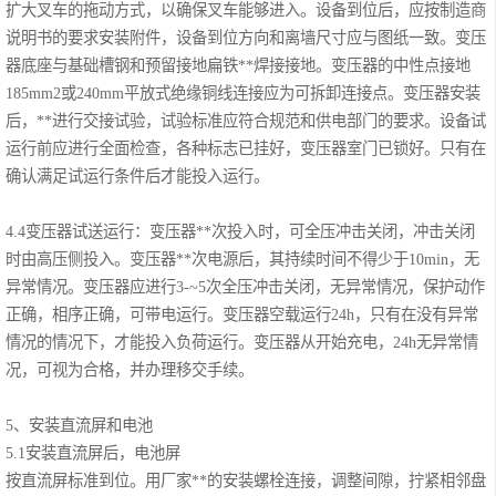
扩大叉车的拖动方式，以确保叉车能够进入。设备到位后，应按制造商
说明书的要求安装附件，设备到位方向和离墙尺寸应与图纸一致。变压
科华UPS电源
器底座与基础槽钢和预留接地扁铁**焊接接地。变压器的中性点接地
松下蓄电池
185mm2或240mm平放式绝缘铜线连接应为可拆卸连接点。变压器安装
后，**进行交接试验，试验标准应符合规范和供电部门的要求。设备试
德国阳光蓄电池
运行前应进行全面检查，各种标志已挂好，变压器室门已锁好。只有在
确认满足试运行条件后才能投入运行。
台达UPS电源
4.4变压器试送运行：变压器**次投入时，可全压冲击关闭，冲击关闭
UPS电源蓄电池
时由高压侧投入。变压器**次电源后，其持续时间不得少于10min，无
异常情况。变压器应进行3-~5次全压冲击关闭，无异常情况，保护动作
EPS直流屏蓄电
正确，相序正确，可带电运行。变压器空载运行24h，只有在没有异常
情况的情况下，才能投入负荷运行。变压器从开始充电，24h无异常情
池
况，可视为合格，并办理移交手续。
5、安装直流屏和电池
5.1安装直流屏后，电池屏
按直流屏标准到位。用厂家**的安装螺栓连接，调整间隙，拧紧相邻盘