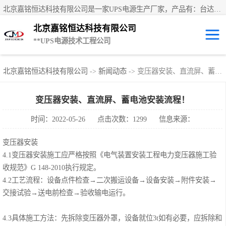
北京嘉铭恒达科技有限公司是一家UPS电源生产厂家，产品有：台达UPS电源、UPS电源蓄电池、直流屏蓄电池、科士达UPS不间断电源、艾默生UPS电源、德国阳光蓄电池、华为UPS电源、维谛UPS电源、科华UPS电源、山特UPS电源、施耐德UPS电源、施耐德APC电源、松下蓄电池、易事特UPS电源等国内外**ups电源和蓄电池产品。欢迎访问北京嘉铭恒达科技有限公司网站！
北京嘉铭恒达科技有限公司
**UPS电源技术工程公司
UPS租赁/UPS电
北京嘉铭恒达科技有限公司
->
新闻动态
-> 变压器安装、直流屏、蓄电池安装流程！
源出租
山特UPS电源
变压器安装、直流屏、蓄电池安装流程！
时间：2022-05-26
点击次数：1299
信息来源：
易事特UPS电源
变压器安装
艾默生UPS电源
4.1变压器安装施工应严格按照《电气装置安装工程电力变压器施工验
收规范》G 148-2010执行规定。
科士达UPS不间
4.2工艺流程：设备点件检查→二次搬运设备→设备安装→附件安装→
交接试验→送电前检查→验收输电运行。
断电源
华为UPS电源
4.3具体施工方法：先拆除变压器外罩，设备就位3t如有必要，应拆除和
施耐德UPS电源