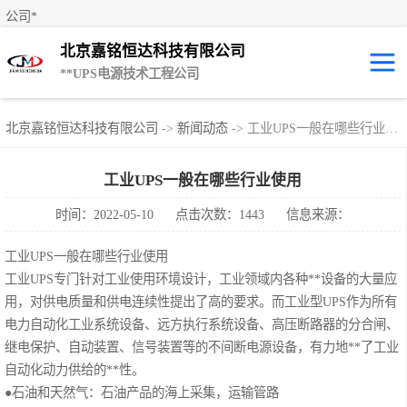
公司*
北京嘉铭恒达科技有限公司
**UPS电源技术工程公司
UPS租赁/UPS电
北京嘉铭恒达科技有限公司
->
新闻动态
-> 工业UPS一般在哪些行业使用
源出租
山特UPS电源
工业UPS一般在哪些行业使用
时间：2022-05-10
点击次数：1443
信息来源：
易事特UPS电源
工业UPS一般在哪些行业使用
艾默生UPS电源
工业UPS专门针对工业使用环境设计，工业领域内各种**设备的大量应
用，对供电质量和供电连续性提出了高的要求。而工业型UPS作为所有
科士达UPS不间
电力自动化工业系统设备、远方执行系统设备、高压断路器的分合闸、
继电保护、自动装置、信号装置等的不间断电源设备，有力地**了工业
断电源
**UPS电源
自动化动力供给的**性。
●石油和天然气：石油产品的海上采集，运输管路
施耐德UPS电源