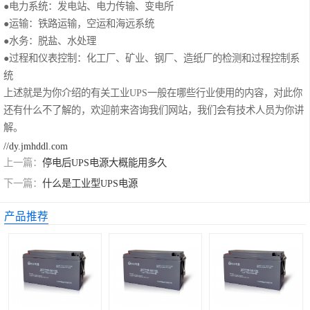
●电力系统：发电站、电力传输、变电所
●运输：铁路运输，空运和海远系统
科华UPS电源
●水务：脱盐、水处理
松下蓄电池
●过程和仪表控制：化工厂、矿业、钢厂、造纸厂的检测和过程控制系
统
德国阳光蓄电池
上述就是为你介绍的有关
工业UPS一般在哪些行业使用
的内容，对此你
还有什么不了解的，欢迎前来咨询我们网站，我们会有技术人员为你讲
台达UPS电源
解。
//dy.jmhddl.com
UPS电源蓄电池
上一篇：
停电后UPS电源大概能用多久
下一篇：
什么是工业型UPS电源
EPS直流屏蓄电
产品推荐
池