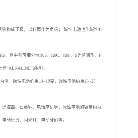
状物构成正极，以锌筒作为负极； 碱性电池也叫碱性锌
，其中有可细分为R6S、R6C、R6P，S为普通型，P
ALKALINE”的标注。
，碳性电池约重14~18克；碱性电池约重23~25
、遥控器、石英钟、电话座机等；碱性电池的容量约为
、电动玩具、闪光灯、电动牙刷等。