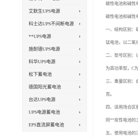
碳性电池和碱性
艾默生UPS电源
碳性电池和碱性
科士达UPS不间断电源
一、结构区别：
**UPS电源
锰电池，以二氧
施耐德UPS电源
二、型号区别：以
科华UPS电源
为高功率型，C为
松下蓄电池
三、重量区别：由
德国阳光蓄电池
克。
台达UPS电源
四、适用场合区
UPS电源蓄电池
同**炭性电池
EPS直流屏蓄电池
五、使用电池的