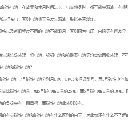
和碱性电池，在放置和使用时间过长、电量耗尽时，都可能会漏液，有很
池进行充电，否则电池很容易发生漏液、鼓胀甚至爆炸。
规格以及新旧程度不同的电池不能混用，否则因为电压、内阻等有所差异
随生活垃圾处理，但电池、镍镉电池和铅酸蓄电池等均需做回收处理，不
性电池和碳性电池？
碱性电池、7号碱性电池分别用LR6、LR03来标识型号，而5号碳性电池和7
重量比碳性电池重，如5号碱电每支重约25克，而5号碳电每支重约18克
池的负极会有一圈凹槽，而碳性电池此处则没有。
绍的有关
碳性电池和碱性电池有什么区别
的内容，对此你还有什么不了解