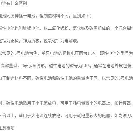
电池有什么区别
电池同属锌锰干电池，但制造材料不同，区别如下：
碳性电池也叫锌锰电池，以二氧化锰粉、氯化铵及碳黑组成的一个混合糊
化锰为正极，锌为负极，氢氧化钾为电解液。
常见的5号电池为例，单只电池的标称电压同为1.5V。碳性电池的型号为R6
高容量型，R表示圆筒形，碱性电池的型号为LR6，通常在电池外皮包装上有“
于制造材料不同，碳性电池和碱性电池的重量也不同，以常见的5号电池为例
别：碳性电池适用于小电流放电，可用于耗电量较小的电器上，如计算器
的三倍以上，适用于大电流连续放电，可用于耗电量较大的电器，如剃须刀
注意事项