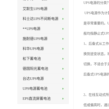
UPS电源的分类
艾默生UPS电源
UPS电源作为
科士达UPS不间断电源
是非常重要的。
**UPS电源
般均指静止式U
施耐德UPS电源
1、后备式从工
科华UPS电源
换到逆变状态，
松下蓄电池
切换，不适合于
德国阳光蓄电池
后备式UPS电
台达UPS电源
UPS电源蓄电池
2、在线互动式
EPS直流屏蓄电池
低或偏高时，通