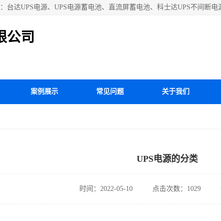
台达UPS电源、UPS电源蓄电池、直流屏蓄电池、科士达UPS不间断电源
源、施耐德APC电源、松下蓄电池、易事特UPS电源等国内外**ups电源
限公司
案例展示
常见问题
关于我们
UPS电源的分类
时间：2022-05-10
点击次数：1029