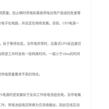
电网质量，防止瞬时停电和事故停电对用户造成的危害等
全电子化电路，并且还在继续发展。目前，UPS电源一
，处于等待状态，当市电异常时，后备式UPS会迅速切
转逆工作时会有一段转换时间，一般小于10ms的时间
。
对供电质量要求不高的场合。
PS电源的逆变器处于反向工作给电池组充电，当市电偏
工作，将电池组电压转换为交流电输出，因此在线互动