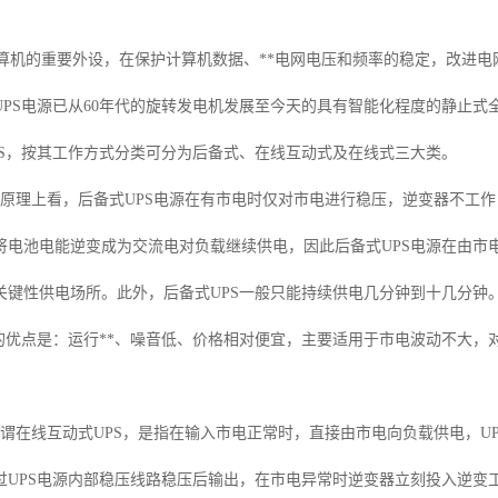
？
计算机的重要外设，在保护计算机数据、**电网电压和频率的稳定，改进
UPS电源已从60年代的旋转发电机发展至今天的具有智能化程度的静止式
PS，按其工作方式分类可分为后备式、在线互动式及在线式三大类。
作原理上看，后备式UPS电源在有市电时仅对市电进行稳压，逆变器不工作
将电池电能逆变成为交流电对负载继续供电，因此后备式UPS电源在由市电
关键性供电场所。此外，后备式UPS一般只能持续供电几分钟到十几分钟
源的优点是：运行**、噪音低、价格相对便宜，主要适用于市电波动不大，
所谓在线互动式UPS，是指在输入市电正常时，直接由市电向负载供电，U
过UPS电源内部稳压线路稳压后输出，在市电异常时逆变器立刻投入逆变