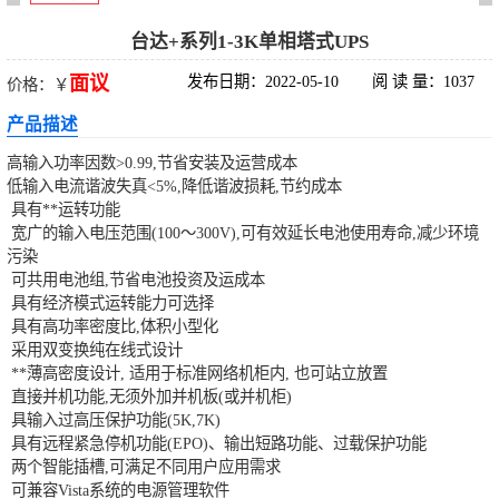
科华UPS电源
台达+系列1-3K单相塔式UPS
面议
发布日期：2022-05-10
阅 读 量：1037
价格：￥
松下蓄电池
产品描述
德国阳光蓄电池
高输入功率因数>0.99,节省安装及运营成本
低输入电流谐波失真<5%,降低谐波损耗,节约成本
台达UPS电源
具有**运转功能
宽广的输入电压范围(100～300V),可有效延长电池使用寿命,减少环境
污染
UPS电源蓄电池
可共用电池组,节省电池投资及运成本
具有经济模式运转能力可选择
EPS直流屏蓄电
具有高功率密度比,体积小型化
采用双变换纯在线式设计
池
**薄高密度设计, 适用于标准网络机柜内, 也可站立放置
直接并机功能,无须外加并机板(或并机柜)
具输入过高压保护功能(5K,7K)
具有远程紧急停机功能(EPO)、输出短路功能、过载保护功能
两个智能插槽,可满足不同用户应用需求
可兼容Vista系统的电源管理软件