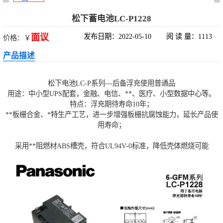
科华UPS电源
松下蓄电池LC-P1228
面议
发布日期：2022-05-10
阅 读 量：1113
价格：￥
松下蓄电池
产品描述
德国阳光蓄电池
松下电池LC-P系列---后备浮充使用普通品
台达UPS电源
用途：中小型UPS配套，金融、电信、**、医疗、小型数据中心等。
特点：浮充期待寿命10年；
**板栅合金、*特生产工艺，进一步增强板栅抗腐蚀能力，延长产品使
UPS电源蓄电池
用寿命；
EPS直流屏蓄电
采用**阻燃材ABS槽壳，符合UL94V-0标准，降低壳体燃烧可能
池