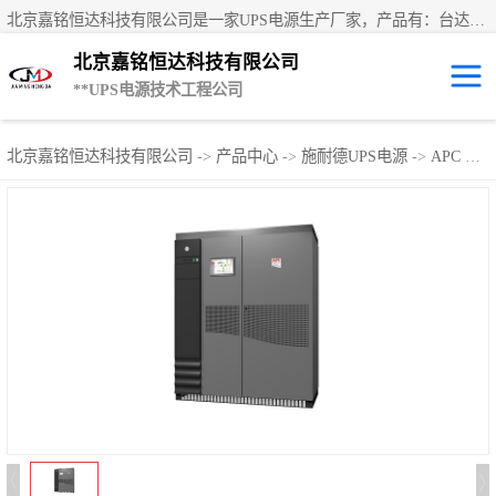
北京嘉铭恒达科技有限公司是一家UPS电源生产厂家，产品有：台达UPS电源、UPS电源蓄电池、直流屏蓄电池、科士达UPS不间断电源、艾默生UPS电源、德国阳光蓄电池、华为UPS电源、维谛UPS电源、科华UPS电源、山特UPS电源、施耐德UPS电源、施耐德APC电源、松下蓄电池、易事特UPS电源等国内外**ups电源和蓄电池产品。欢迎访问北京嘉铭恒达科技有限公司网站！
北京嘉铭恒达科技有限公司
**UPS电源技术工程公司
UPS租赁/UPS电
北京嘉铭恒达科技有限公司
->
产品中心
->
施耐德UPS电源
->
APC Galaxy 6000系列
源出租
山特UPS电源
易事特UPS电源
艾默生UPS电源
科士达UPS不间
断电源
华为UPS电源
施耐德UPS电源