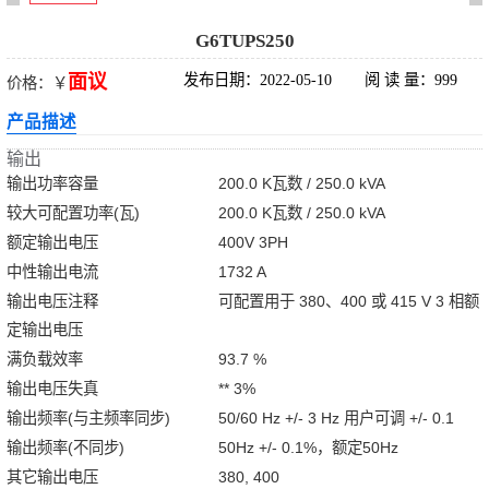
科华UPS电源
G6TUPS250
面议
发布日期：2022-05-10
阅 读 量：999
价格：￥
松下蓄电池
产品描述
德国阳光蓄电池
输出
输出功率容量
200.0 K瓦数 / 250.0 kVA
台达UPS电源
较大可配置功率(瓦)
200.0 K瓦数 / 250.0 kVA
额定输出电压
400V 3PH
UPS电源蓄电池
中性输出电流
1732 A
输出电压注释
可配置用于 380、400 或 415 V 3 相额
EPS直流屏蓄电
定输出电压
池
满负载效率
93.7 %
输出电压失真
** 3%
输出频率(与主频率同步)
50/60 Hz +/- 3 Hz 用户可调 +/- 0.1
输出频率(不同步)
50Hz +/- 0.1%，额定50Hz
其它输出电压
380, 400