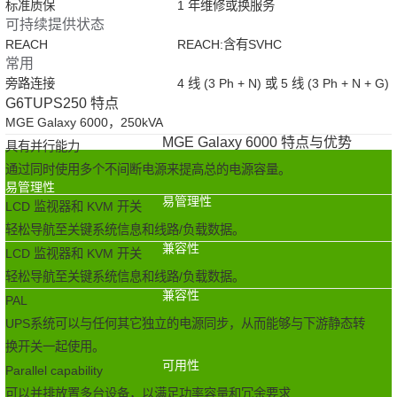
标准质保
1 年维修或换服务
可持续提供状态
REACH
REACH:含有SVHC
常用
旁路连接
4 线 (3 Ph + N) 或 5 线 (3 Ph + N + G)
G6TUPS250 特点
MGE Galaxy 6000，250kVA
MGE Galaxy 6000 特点与优势
具有并行能力
通过同时使用多个不间断电源来提高总的电源容量。
易管理性
易管理性
LCD 监视器和 KVM 开关
轻松导航至关键系统信息和线路/负载数据。
兼容性
LCD 监视器和 KVM 开关
轻松导航至关键系统信息和线路/负载数据。
兼容性
PAL
UPS系统可以与任何其它独立的电源同步，从而能够与下游静态转
换开关一起使用。
可用性
Parallel capability
可以并排放置多台设备，以满足功率容量和冗余要求