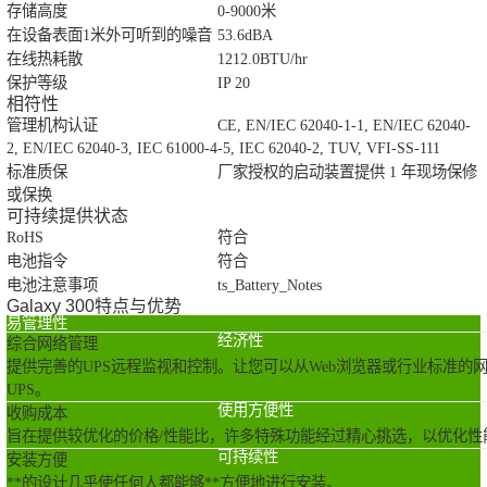
存储高度
0-9000米
在设备表面1米外可听到的噪音
53.6dBA
在线热耗散
1212.0BTU/hr
保护等级
IP 20
相符性
管理机构认证
CE, EN/IEC 62040-1-1, EN/IEC 62040-
2, EN/IEC 62040-3, IEC 61000-4-5, IEC 62040-2, TUV, VFI-SS-111
标准质保
厂家授权的启动装置提供 1 年现场保修
或保换
可持续提供状态
RoHS
符合
电池指令
符合
电池注意事项
ts_Battery_Notes
Galaxy 300特点与优势
易管理性
经济性
综合网络管理
提供完善的UPS远程监视和控制。让您可以从Web浏览器或行业标准的
UPS。
使用方便性
收购成本
旨在提供较优化的价格/性能比，许多特殊功能经过精心挑选，以优化性
可持续性
安装方便
**的设计几乎使任何人都能够**方便地进行安装。