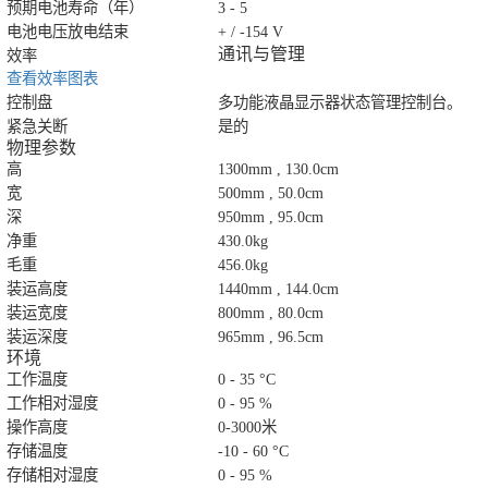
预期电池寿命（年）
3 - 5
电池电压放电结束
+ / -154 V
通讯与管理
效率
查看效率图表
控制盘
多功能液晶显示器状态管理控制台。
紧急关断
是的
物理参数
高
1300mm , 130.0cm
宽
500mm , 50.0cm
深
950mm , 95.0cm
净重
430.0kg
毛重
456.0kg
装运高度
1440mm , 144.0cm
装运宽度
800mm , 80.0cm
装运深度
965mm , 96.5cm
环境
工作温度
0 - 35 °C
工作相对湿度
0 - 95 %
操作高度
0-3000米
存储温度
-10 - 60 °C
存储相对湿度
0 - 95 %