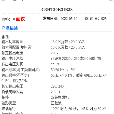
科华UPS电源
G3HT20K3IB2S
面议
发布日期：2022-05-10
阅 读 量：925
价格：￥
松下蓄电池
产品描述
德国阳光蓄电池
输出
输出功率容量
16.0 K瓦数 / 20.0 kVA
台达UPS电源
较大可配置功率(瓦)
16.0 K瓦数 / 20.0 kVA
额定输出电压
230V
输出电压注释
UPS电源蓄电池
可设置为220、230或240 输出电压
输出电压失真
** 5%
输出频率(与主频率同步)
50/60 Hz +/- 5%
EPS直流屏蓄电
输出频率(不同步)
60Hz +/- 0.1%，额定 60Hz, 50Hz +/-
0.1%，额定50Hz
池
其它输出电压
220, 240
负载高峰因素
2.5 : 1
拓朴
双转换联机
波形类型
正弦波
过载运行
120% 时为 60 秒，145% 时为 30 秒