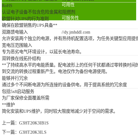
可用性
RoHS
认证电子设备不包含危险金属和阻燃剂
可服务性
欧盟针对UPS的行为准则
确保在欧盟销售的UPS具备**
双路馈电输入
//dy.jmhddl.com
允许安装两个独立的电源，并有热待机配置选项，为任务关键型应用提
宽电压范围输入
专为恶劣电气环境设计，以延长电池寿命。
双转换在线拓扑结构
**了持续高水平的电能质量。配电波形上的任何干扰都通过零转换时间
到交流的转换过程重新产生。电池仅作为备份电源使用。
能够并行冗余
通过多个不间断电源为所连接的设备供电，用于提高系统的冗余度
包括5x8启动服务
为厂家保修全面覆盖所需
**维护
简化安装和UPS维护，同时较大限度地减少对于空间的需求。
上一篇：
G3HT20K3IB1S
下一篇：
G3HT20K3ILS