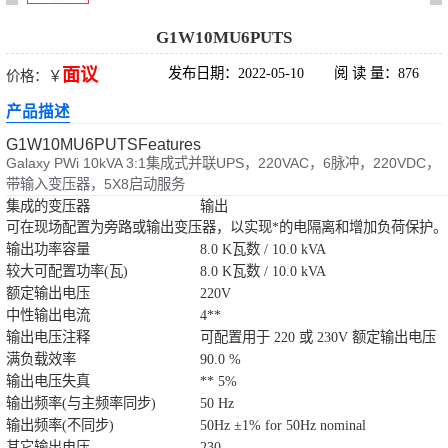
科华UPS电源
G1W10MU6PUTS
面议
发布日期：2022-05-10
阅 读 量：876
价格：￥
松下蓄电池
产品描述
德国阳光蓄电池
G1W10MU6PUTSFeatures
Galaxy PWi 10kVA 3:1集成式并联UPS，220VAC，6脉冲，220VDC，
台达UPS电源
带输入变压器，5X8启动服务
集成的变压器
输出
可在现场配置为旁路或输出变压器，以实现*的电隔离和增加负荷保护。
UPS电源蓄电池
输出功率容量
8.0 K瓦数 / 10.0 kVA
较大可配置功率(瓦)
8.0 K瓦数 / 10.0 kVA
EPS直流屏蓄电
额定输出电压
220V
中性输出电流
4**
池
输出电压注释
可配置用于 220 或 230V 额定输出电压
满负载效率
90.0 %
输出电压失真
** 5%
输出频率(与主频率同步)
50 Hz
输出频率(不同步)
50Hz ±1% for 50Hz nominal
其它输出电压
230