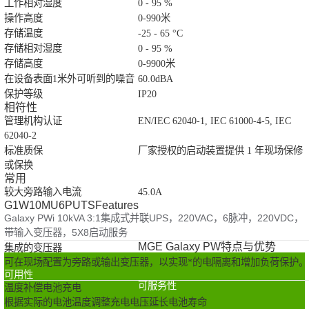
工作相对湿度
0 - 95 %
操作高度
0-990米
存储温度
-25 - 65 °C
存储相对湿度
0 - 95 %
存储高度
0-9900米
在设备表面1米外可听到的噪音
60.0dBA
保护等级
IP20
相符性
管理机构认证
EN/IEC 62040-1, IEC 61000-4-5, IEC
62040-2
标准质保
厂家授权的启动装置提供 1 年现场保修
或保换
常用
较大旁路输入电流
45.0A
G1W10MU6PUTSFeatures
Galaxy PWi 10kVA 3:1集成式并联UPS，220VAC，6脉冲，220VDC，
带输入变压器，5X8启动服务
MGE Galaxy PW特点与优势
集成的变压器
可在现场配置为旁路或输出变压器，以实现*的电隔离和增加负荷保护。
可用性
可服务性
温度补偿电池充电
根据实际的电池温度调整充电电压延长电池寿命