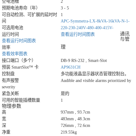
空电池槽
2
预期电池寿命（年）
3 - 5
可自动检测、可扩展的延时时
1
间
APC-Symmetra-LX-8kVA-16kVA-N-1-
可选用电池
220-230-240V-480-400-415V-
通讯
运行时间
查看运行时间图表
与管
查看运行时间图表
理
效率
查看效率图表
接口端口（多个）
DB-9 RS-232 , Smart-Slot
预装 SmartSlot™ 卡
AP9631CH
控制盘
多功能液晶显示器状态管理控制台。
有声报警
Audible and visible alarms prioritized by
severity
紧急关断
是的
可用的智能插槽数量
1
物理参数
高
937mm , 93.7cm
宽
483mm , 48.3cm
深
726mm , 72.6cm
净重
219.55kg