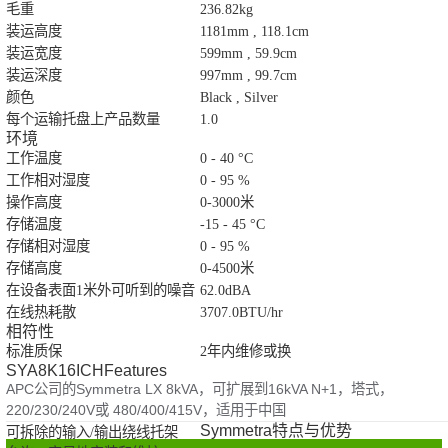
毛重
236.82kg
装运高度
1181mm , 118.1cm
装运宽度
599mm , 59.9cm
装运深度
997mm , 99.7cm
颜色
Black , Silver
每个运输托盘上产品数量
1.0
环境
工作温度
0 - 40 °C
工作相对湿度
0 - 95 %
操作高度
0-3000米
存储温度
-15 - 45 °C
存储相对湿度
0 - 95 %
存储高度
0-4500米
在设备表面1米外可听到的噪音
62.0dBA
在线热耗散
3707.0BTU/hr
相符性
标准质保
2年内维修或换
SYA8K16ICHFeatures
APC公司的Symmetra LX 8kVA，可扩展到16kVA N+1，塔式，
220/230/240V或 480/400/415V，适用于中国
Symmetra特点与优势
可拆除的输入/输出绕线托架