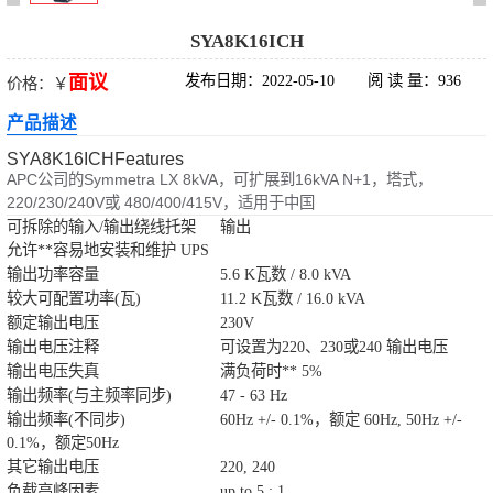
科华UPS电源
SYA8K16ICH
面议
发布日期：2022-05-10
阅 读 量：936
价格：￥
松下蓄电池
产品描述
德国阳光蓄电池
SYA8K16ICHFeatures
APC公司的Symmetra LX 8kVA，可扩展到16kVA N+1，塔式，
台达UPS电源
220/230/240V或 480/400/415V，适用于中国
可拆除的输入/输出绕线托架
输出
允许**容易地安装和维护 UPS
UPS电源蓄电池
输出功率容量
5.6 K瓦数 / 8.0 kVA
较大可配置功率(瓦)
11.2 K瓦数 / 16.0 kVA
EPS直流屏蓄电
额定输出电压
230V
输出电压注释
可设置为220、230或240 输出电压
池
输出电压失真
满负荷时** 5%
输出频率(与主频率同步)
47 - 63 Hz
输出频率(不同步)
60Hz +/- 0.1%，额定 60Hz, 50Hz +/-
0.1%，额定50Hz
其它输出电压
220, 240
负载高峰因素
up to 5 : 1