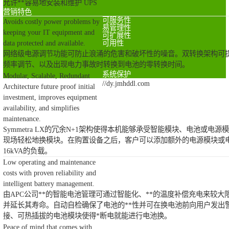
允许**容易地安装和维护 UPS
营销特色
可服务性
Avoids costly power problems by
易管理性
keeping your IT equipment and
可扩展性
data protected and available.
可用性
网络级电源调节功能可防止浪涌的危害和破坏性的噪音。双转换架构可
频率调节、以及出现电力事故时转换到电池的零转换时间。
系统保护
Modular, Scalable, Redundant
//dy.jmhddl.com
Architecture future proof initial
investment, improves equipment
availability, and simplifies
maintenance.
Symmetra LX的冗余N+1架构使得本机能够承受智能模块、电池或电
现场轻松地换模块。在购置设备之后，客户可以添加额外的电源模块或
16kVA的负载。
Low operating and maintenance
costs with proven reliability and
intelligent battery management.
由APC公司**的智能电池管理可通过智能化、**的温度补偿充电来较
并延长其寿命。自动自检确保了电池的**性并可在换电池前向用户发出
接、可热插拔的电池模块使得*断电就能进行电池换。
Peace of mind that comes with