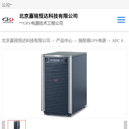
公司*
北京嘉铭恒达科技有限公司
**UPS电源技术工程公司
UPS租赁/UPS电
北京嘉铭恒达科技有限公司
->
产品中心
->
施耐德UPS电源
->
APC Symmetra-UPS PX系列
源出租
山特UPS电源
易事特UPS电源
艾默生UPS电源
科士达UPS不间
断电源
**UPS电源
施耐德UPS电源