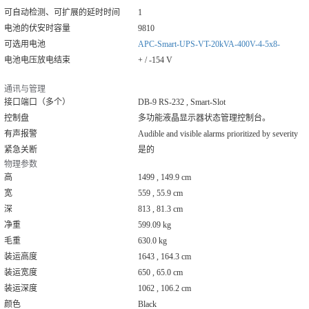
可自动检测、可扩展的延时时间
1
电池的伏安时容量
9810
可选用电池
APC-Smart-UPS-VT-20kVA-400V-4-5x8-
电池电压放电结束
+ / -154 V
通讯与管理
接口端口（多个）
DB-9 RS-232 , Smart-Slot
控制盘
多功能液晶显示器状态管理控制台。
有声报警
Audible and visible alarms prioritized by severity
紧急关断
是的
物理参数
高
1499 , 149.9 cm
宽
559 , 55.9 cm
深
813 , 81.3 cm
净重
599.09 kg
毛重
630.0 kg
装运高度
1643 , 164.3 cm
装运宽度
650 , 65.0 cm
装运深度
1062 , 106.2 cm
颜色
Black