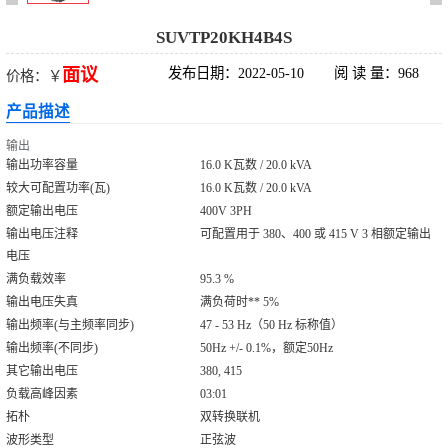
科华UPS电源
SUVTP20KH4B4S
面议
发布日期：2022-05-10
阅 读 量：968
价格：￥
松下蓄电池
产品描述
德国阳光蓄电池
输出
输出功率容量
16.0 K瓦数 / 20.0 kVA
台达UPS电源
较大可配置功率(瓦)
16.0 K瓦数 / 20.0 kVA
额定输出电压
400V 3PH
UPS电源蓄电池
输出电压注释
可配置用于 380、400 或 415 V 3 相额定输出
电压
EPS直流屏蓄电
满负载效率
95.3 %
输出电压失真
满负荷时** 5%
输出频率(与主频率同步)
47 - 53 Hz（50 Hz 标称值）
池
输出频率(不同步)
50Hz +/- 0.1%，额定50Hz
其它输出电压
380, 415
负载高峰因素
03:01
拓朴
双转换联机
波形类型
正弦波