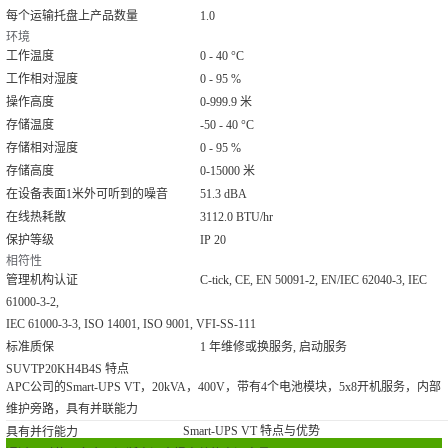
每个运输托盘上产品数量
1.0
环境
工作温度
0 - 40 °C
工作相对湿度
0 - 95 %
操作高度
0-999.9 米
存储温度
-50 - 40 °C
存储相对湿度
0 - 95 %
存储高度
0-15000 米
在设备表面1米外可听到的噪音
51.3 dBA
在线热耗散
3112.0 BTU/hr
保护等级
IP 20
相符性
管理机构认证
C-tick, CE, EN 50091-2, EN/IEC 62040-3, IEC
61000-3-2,
IEC 61000-3-3, ISO 14001, ISO 9001, VFI-SS-111
标准质保
1 年维修或换服务, 启动服务
SUVTP20KH4B4S 特点
APC公司的Smart-UPS VT，20kVA，400V，带有4个电池模块，5x8开机服务，内部
维护旁路，具有并联能力
Smart-UPS VT 特点与优势
具有并行能力