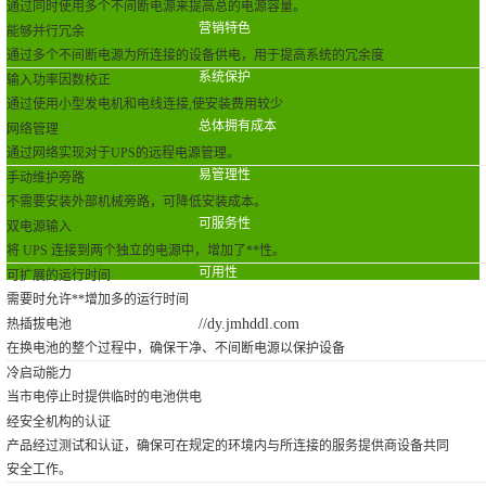
通过同时使用多个不间断电源来提高总的电源容量。
营销特色
能够并行冗余
通过多个不间断电源为所连接的设备供电，用于提高系统的冗余度
系统保护
输入功率因数校正
通过使用小型发电机和电线连接,使安装费用较少
总体拥有成本
网络管理
通过网络实现对于UPS的远程电源管理。
易管理性
手动维护旁路
不需要安装外部机械旁路，可降低安装成本。
可服务性
双电源输入
将 UPS 连接到两个独立的电源中，增加了**性。
可用性
可扩展的运行时间
需要时允许**增加多的运行时间
//dy.jmhddl.com
热插拔电池
在换电池的整个过程中，确保干净、不间断电源以保护设备
冷启动能力
当市电停止时提供临时的电池供电
经安全机构的认证
产品经过测试和认证，确保可在规定的环境内与所连接的服务提供商设备共同
安全工作。