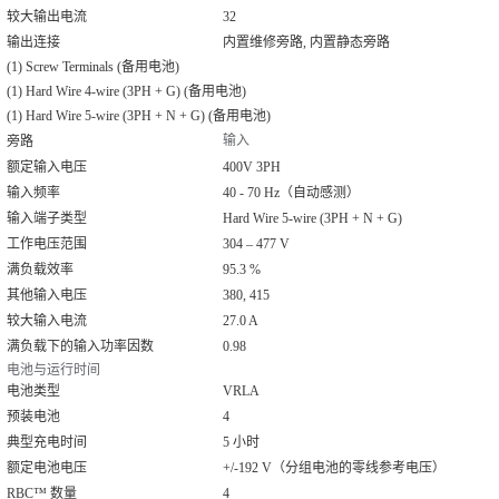
较大输出电流
32
输出连接
内置维修旁路, 内置静态旁路
(1) Screw Terminals (备用电池)
(1) Hard Wire 4-wire (3PH + G) (备用电池)
(1) Hard Wire 5-wire (3PH + N + G) (备用电池)
输入
旁路
额定输入电压
400V 3PH
输入频率
40 - 70 Hz（自动感测）
输入端子类型
Hard Wire 5-wire (3PH + N + G)
工作电压范围
304 – 477 V
满负载效率
95.3 %
其他输入电压
380, 415
较大输入电流
27.0 A
满负载下的输入功率因数
0.98
电池与运行时间
电池类型
VRLA
预装电池
4
典型充电时间
5 小时
额定电池电压
+/-192 V（分组电池的零线参考电压）
RBC™ 数量
4