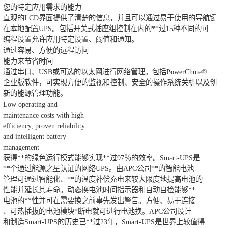
您的特定应用需求的能力
直观的LCD界面提供了清楚的信息，并且可以通过易于使用的导航键
在本地配置UPS。包括开关式插座组控制在内的**过15种不同的可
编程设置允许应用特定设置、阈值和通知。
通过容易、方便的远程访问
能力来节省时间
通过串口、USB或可选的以太网进行网络管理。包括PowerChute®
企业版软件，可实现方便的监视和控制、安全的操作系统关机以及创
新的能源管理功能。
Low operating and
maintenance costs with high
efficiency, proven reliability
and intelligent battery
management
获得**的绿色运行模式能够实现**过97％的效率。Smart-UPS是
**个通过能源之星认证的网络UPS。由APC公司**的智能电池
管理可通过智能化、**的温度补偿充电来较大限度地提高电池的
性能并延长其寿命。动态换电池时间指示器和自动自检能够**
电池的**性并可在需要换之前事先发出警告。方便、易于连接
、可热插拔的电池模块*断电就可进行电池换。APC公司设计
和制造Smart-UPS的历史已**过23年，Smart-UPS是世界上较值得