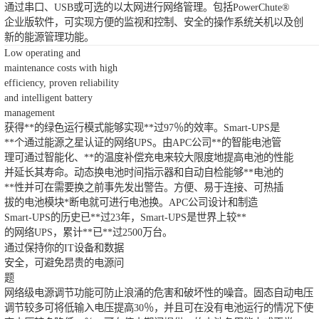
通过串口、USB或可选的以太网进行网络管理。包括PowerChute®
企业版软件，可实现方便的监视和控制、安全的操作系统关机以及创
新的能源管理功能。
Low operating and
maintenance costs with high
efficiency, proven reliability
and intelligent battery
management
获得**的绿色运行模式能够实现**过97％的效率。Smart-UPS是
**个通过能源之星认证的网络UPS。由APC公司**的智能电池管
理可通过智能化、**的温度补偿充电来较大限度地提高电池的性能
并延长其寿命。动态换电池时间指示器和自动自检能够**电池的
**性并可在需要换之前事先发出警告。方便、易于连接、可热插
拔的电池模块*断电就可进行电池换。APC公司设计和制造
Smart-UPS的历史已**过23年，Smart-UPS是世界上较**
的网络UPS，累计**已**过2500万台。
通过保持你的IT设备和数据
安全，可避免昂贵的电源问
题
网络级电源调节功能可防止浪涌的危害和破坏性的噪音。固态自动电压
调节较多可将低输入电压提高30％，并且可在没有电池运行的情况下使