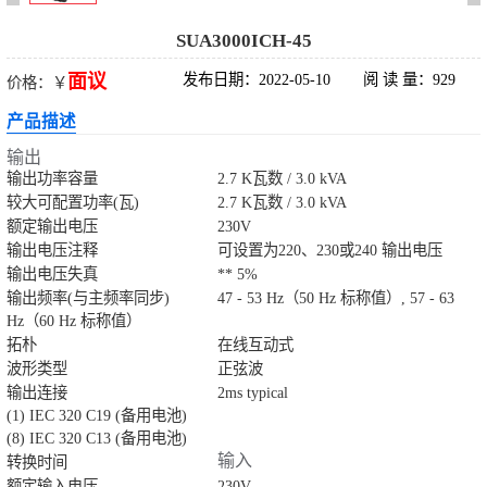
科华UPS电源
SUA3000ICH-45
面议
发布日期：2022-05-10
阅 读 量：929
价格：￥
松下蓄电池
产品描述
德国阳光蓄电池
输出
输出功率容量
2.7 K瓦数 / 3.0 kVA
台达UPS电源
较大可配置功率(瓦)
2.7 K瓦数 / 3.0 kVA
额定输出电压
230V
输出电压注释
UPS电源蓄电池
可设置为220、230或240 输出电压
输出电压失真
** 5%
输出频率(与主频率同步)
47 - 53 Hz（50 Hz 标称值）, 57 - 63
EPS直流屏蓄电
Hz（60 Hz 标称值）
拓朴
在线互动式
池
波形类型
正弦波
输出连接
2ms typical
(1) IEC 320 C19 (备用电池)
(8) IEC 320 C13 (备用电池)
输入
转换时间
额定输入电压
230V