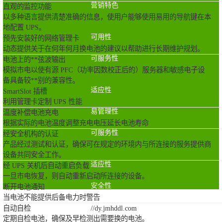
营销特色
直观的监控功能
以多种语言提供清楚准确的信息，使用户能够使用易用的导航键在本
地配置 UPS。
可用性
预先安装好的网络管理卡
动态提供关于在何年何月换电池的建议以帮助进行长期维护规划。
可服务性
电池上的**弦波输出
模拟市电以使有源 PFC（功率因数校正后的）服务器和敏感电子设
备具备较**别的兼容性。
适应性
SmartSlot 插槽
利用管理卡定制 UPS 性能
易管理性
温度补偿电池充电
根据实际的电池温度调整充电电压延长电池寿命
可服务性
经安全机构的认证
产品经过测试和认证，确保可在规定的环境内与所连接的服务提供商
设备共同安全工作。
适应性
经 UPS 关机后自动重启负载
一旦市电恢复，则自动重新启动所连接的设备。
安全性
断开电池通知
当电池不能提供后备电力时警告
自动自检
//dy.jmhddl.com
定期自检电池，确保及早检测出需要换的电池。