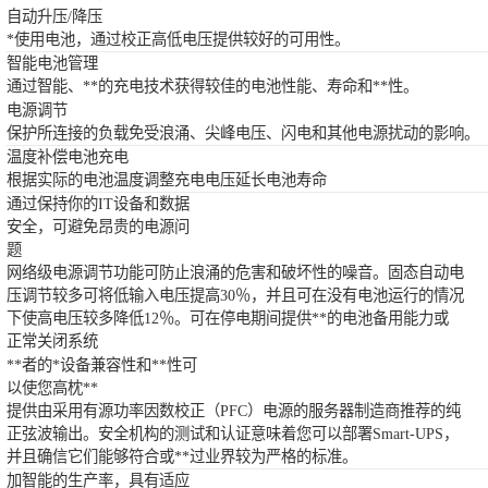
自动升压/降压
*使用电池，通过校正高低电压提供较好的可用性。
智能电池管理
通过智能、**的充电技术获得较佳的电池性能、寿命和**性。
电源调节
保护所连接的负载免受浪涌、尖峰电压、闪电和其他电源扰动的影响。
温度补偿电池充电
根据实际的电池温度调整充电电压延长电池寿命
通过保持你的IT设备和数据
安全，可避免昂贵的电源问
题
网络级电源调节功能可防止浪涌的危害和破坏性的噪音。固态自动电
压调节较多可将低输入电压提高30％，并且可在没有电池运行的情况
下使高电压较多降低12％。可在停电期间提供**的电池备用能力或
正常关闭系统
**者的*设备兼容性和**性可
以使您高枕**
提供由采用有源功率因数校正（PFC）电源的服务器制造商推荐的纯
正弦波输出。安全机构的测试和认证意味着您可以部署Smart-UPS，
并且确信它们能够符合或**过业界较为严格的标准。
加智能的生产率，具有适应