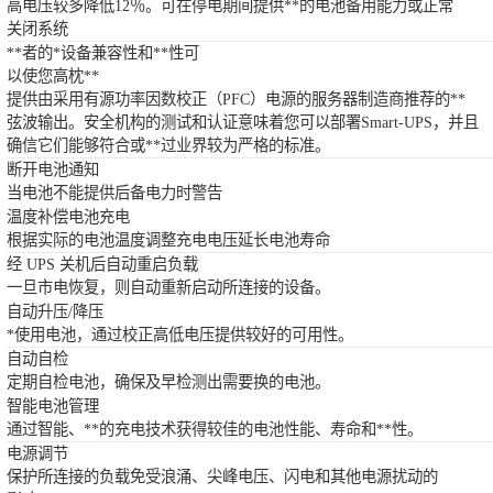
高电压较多降低12％。可在停电期间提供**的电池备用能力或正常
关闭系统
**者的*设备兼容性和**性可
以使您高枕**
提供由采用有源功率因数校正（PFC）电源的服务器制造商推荐的**
弦波输出。安全机构的测试和认证意味着您可以部署Smart-UPS，并且
确信它们能够符合或**过业界较为严格的标准。
断开电池通知
当电池不能提供后备电力时警告
温度补偿电池充电
根据实际的电池温度调整充电电压延长电池寿命
经 UPS 关机后自动重启负载
一旦市电恢复，则自动重新启动所连接的设备。
自动升压/降压
*使用电池，通过校正高低电压提供较好的可用性。
自动自检
定期自检电池，确保及早检测出需要换的电池。
智能电池管理
通过智能、**的充电技术获得较佳的电池性能、寿命和**性。
电源调节
保护所连接的负载免受浪涌、尖峰电压、闪电和其他电源扰动的