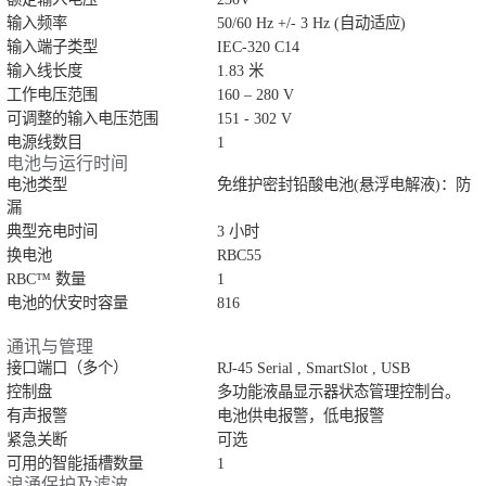
输入频率
50/60 Hz +/- 3 Hz (自动适应)
输入端子类型
IEC-320 C14
输入线长度
1.83 米
工作电压范围
160 – 280 V
可调整的输入电压范围
151 - 302 V
电源线数目
1
电池与运行时间
电池类型
免维护密封铅酸电池(悬浮电解液)：防
漏
典型充电时间
3 小时
换电池
RBC55
RBC™ 数量
1
电池的伏安时容量
816
通讯与管理
接口端口（多个）
RJ-45 Serial , SmartSlot , USB
控制盘
多功能液晶显示器状态管理控制台。
有声报警
电池供电报警，低电报警
紧急关断
可选
可用的智能插槽数量
1
浪涌保护及滤波