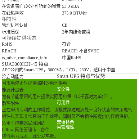
在设备表面1米外可听到的噪音
53.0 dBA
在线热耗散
375.0 BTU/hr
相符性
管理机构认证
CE
标准质保
2年内维修或换
可持续提供状态
RoHS
符合
REACH
REACH: 不含SVHC
ts_other_compliance_info
中国RoHS
SUA3000ICH-45 特点
APC公司的Smart-UPS，3000VA，LCD，230V，适用于中国
Smart-UPS 特点与优势
冷启动能力
当市电停止时提供临时的电池供电
安全性
能源计量表
为有节能意识的用户提供实际用电量（以千瓦时为单位）。
可用性
散热附件
正在申请专利的工作模式，该模式绕过电源处于良好状态的未用电气
组件以实现非常高的工作效率，同时又不会牺牲所提供的任何保护。
营销特色
适用于控制器局域网的
易管理性
InRow 网络管理卡 - 备件
降低电力成本，减少发热量。