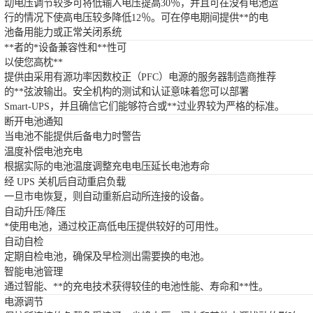
动电压调节较多可将低输入电压提高30％，并且可在没有电池运
行的情况下使高电压较多降低12％。可在停电期间提供**的电
池备用能力或正常关闭系统
**者的*设备兼容性和**性可
以使您高枕**
提供由采用有源功率因数校正（PFC）电源的服务器制造商推荐
的**弦波输出。安全机构的测试和认证意味着您可以部署
Smart-UPS，并且确信它们能够符合或**过业界较为严格的标准。
断开电池通知
当电池不能提供后备电力时警告
温度补偿电池充电
根据实际的电池温度调整充电电压延长电池寿命
经 UPS 关机后自动重启负载
一旦市电恢复，则自动重新启动所连接的设备。
自动升压/降压
*使用电池，通过校正高低电压提供较好的可用性。
自动自检
定期自检电池，确保及早检测出需要换的电池。
智能电池管理
通过智能、**的充电技术获得较佳的电池性能、寿命和**性。
电源调节