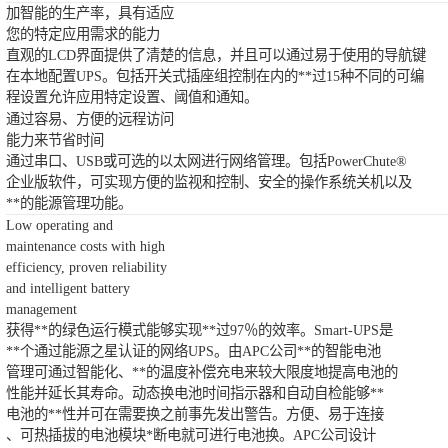
加智能的生产率，具有适应
您的特定应用需求的能力
直观的LCD界面提供了清楚的信息，并且可以通过易于使用的导航键
在本地配置UPS。包括开关式插座组控制在内的**过15种不同的可编
程设置允许应用特定设置、阈值和通知。
通过容易、方便的远程访问
能力来节省时间
通过串口、USB或可选的以太网进行网络管理。包括PowerChute®
企业版软件，可实现方便的监视和控制、安全的操作系统关机以及
**的能源管理功能。
Low operating and
maintenance costs with high
efficiency, proven reliability
and intelligent battery
management
获得**的绿色运行模式能够实现**过97％的效率。Smart-UPS是
**个通过能源之星认证的网络UPS。由APC公司**的智能电池
管理可通过智能化、**的温度补偿充电来较大限度地提高电池的
性能并延长其寿命。动态换电池时间指示器和自动自检能够**
电池的**性并可在需要换之前事先发出警告。方便、易于连接
、可热插拔的电池模块*断电就可进行电池换。APC公司设计