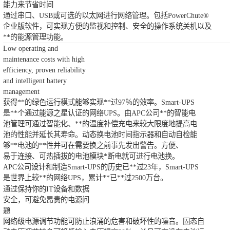
能力来节省时间
通过串口、USB或可选的以太网进行网络管理。包括PowerChute®
企业版软件，可实现方便的监视和控制、安全的操作系统关机以及
**的能源管理功能。
Low operating and
maintenance costs with high
efficiency, proven reliability
and intelligent battery
management
获得**的绿色运行模式能够实现**过97％的效率。Smart-UPS
是**个通过能源之星认证的网络UPS。由APC公司**的智能电
池管理可通过智能化、**的温度补偿充电来较大限度地提高电
池的性能并延长其寿命。动态换电池时间指示器和自动自检能
够**电池的**性并可在需要换之前事先发出警告。方便、
易于连接、可热插拔的电池模块*断电就可进行电池换。
APC公司设计和制造Smart-UPS的历史已**过23年，Smart-UPS
是世界上较**的网络UPS，累计**已**过2500万台。
通过保持你的IT设备和数据
安全，可避免昂贵的电源问
题
网络级电源调节功能可防止浪涌的危害和破坏性的噪音。固态自