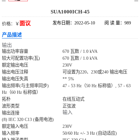
科华UPS电源
SUA1000ICH-45
面议
发布日期：2022-05-10
阅 读 量：989
价格：￥
松下蓄电池
产品描述
德国阳光蓄电池
输出
输出功率容量
670 瓦数 / 1.0 kVA
台达UPS电源
较大可配置功率(瓦)
670 瓦数 / 1.0 kVA
额定输出电压
230V
输出电压注释
UPS电源蓄电池
可设置为220、230或240 输出电压
输出电压失真
** 5%
输出频率(与主频率同步)
47 - 53 Hz（50 Hz 标称值）, 57 - 63
EPS直流屏蓄电
Hz（60 Hz 标称值）
拓朴
在线互动式
池
波形类型
正弦波
输入
输出连接
(8) IEC 320 C13 (备用电池)
额定输入电压
230V
输入频率
50/60 Hz +/- 3 Hz (自动适应)