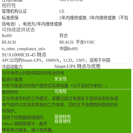
相符性
管理机构认证
CE
标准质保
2年内维修或换, 3年内维修或换（不包
括电池），电池为2年内维修或换
可持续提供状态
RoHS
符合
REACH
REACH: 不含SVHC
ts_other_compliance_info
中国RoHS
SUA1000ICH-45 特点
APC公司的Smart-UPS，1000VA，LCD，230V，适用于中国
Smart-UPS 特点与优势
冷启动能力
当市电停止时提供临时的电池供电
安全性
能源计量表
为有节能意识的用户提供实际用电量（以千瓦时为单位）。
可用性
散热附件
正在申请专利的工作模式，该模式绕过电源处于良好状态的未用
电气组件以实现非常高的工作效率，同时又不会牺牲所提供的任
何保护。
营销特色
适用于控制器局域网的
易管理性
InRow 网络管理卡 - 备件
降低电力成本，减少发热量。