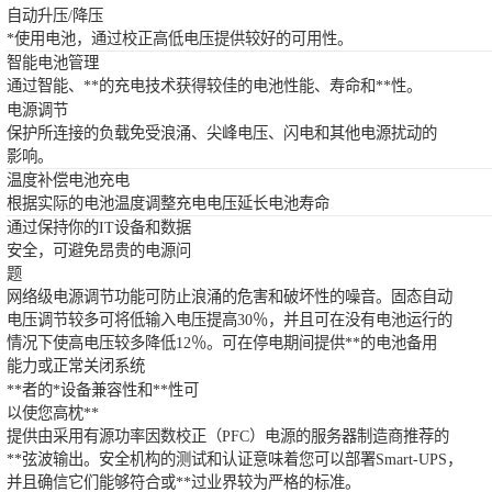
自动升压/降压
*使用电池，通过校正高低电压提供较好的可用性。
智能电池管理
通过智能、**的充电技术获得较佳的电池性能、寿命和**性。
电源调节
保护所连接的负载免受浪涌、尖峰电压、闪电和其他电源扰动的
影响。
温度补偿电池充电
根据实际的电池温度调整充电电压延长电池寿命
通过保持你的IT设备和数据
安全，可避免昂贵的电源问
题
网络级电源调节功能可防止浪涌的危害和破坏性的噪音。固态自动
电压调节较多可将低输入电压提高30％，并且可在没有电池运行的
情况下使高电压较多降低12％。可在停电期间提供**的电池备用
能力或正常关闭系统
**者的*设备兼容性和**性可
以使您高枕**
提供由采用有源功率因数校正（PFC）电源的服务器制造商推荐的
**弦波输出。安全机构的测试和认证意味着您可以部署Smart-UPS，
并且确信它们能够符合或**过业界较为严格的标准。