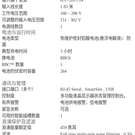
输入端子类型
IEC-320 C14
输入线长度
1.83 米
工作电压范围
160 – 280 V
可调整的输入电压范围
151 - 302 V
电源线数目
1
电池与运行时间
电池类型
免维护密封铅酸电池(悬浮电解液)：防
漏
典型充电时间
3 小时
换电池
RBC6
RBC™ 数量
1
电池的伏安时容量
264
通讯与管理
接口端口（多个）
RJ-45 Serial , SmartSlot , USB
控制盘
多功能液晶显示器状态管理控制台。
有声报警
电池供电报警，低电报警
紧急关断
可选
可用的智能插槽数量
1
浪涌保护及滤波
浪涌能量额定值
459 焦耳
滤波
Full time multi-pole noise filtering : 0.3%