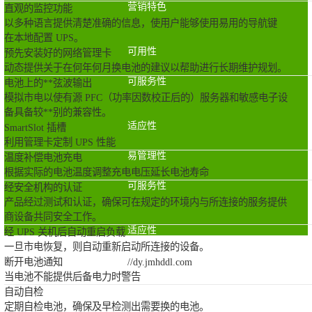
营销特色
直观的监控功能
以多种语言提供清楚准确的信息，使用户能够使用易用的导航键
在本地配置 UPS。
可用性
预先安装好的网络管理卡
动态提供关于在何年何月换电池的建议以帮助进行长期维护规划。
可服务性
电池上的**弦波输出
模拟市电以使有源 PFC（功率因数校正后的）服务器和敏感电子设
备具备较**别的兼容性。
适应性
SmartSlot 插槽
利用管理卡定制 UPS 性能
易管理性
温度补偿电池充电
根据实际的电池温度调整充电电压延长电池寿命
可服务性
经安全机构的认证
产品经过测试和认证，确保可在规定的环境内与所连接的服务提供
商设备共同安全工作。
适应性
经 UPS 关机后自动重启负载
一旦市电恢复，则自动重新启动所连接的设备。
断开电池通知
//dy.jmhddl.com
当电池不能提供后备电力时警告
自动自检
定期自检电池，确保及早检测出需要换的电池。