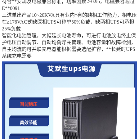
符合**安规及电磁兼容标准，功率因数＞0.95，电磁兼容通过
E**0091
三进单出产品10~20KVA具有业内*有的缺相工作能力，相电压
在≥176VAC式缺医相UPS可称单50%负载，缺两相UPS可承担
25%负载
智能化电池管理，大幅延长电池寿命，可进行电池放电终止保
护电压自动调节、自动均衡浮充管理、电池容量和故障检测，
自主均流的可并联充电器能根据需要选配扩容，**长延时UPS
系统充电需要