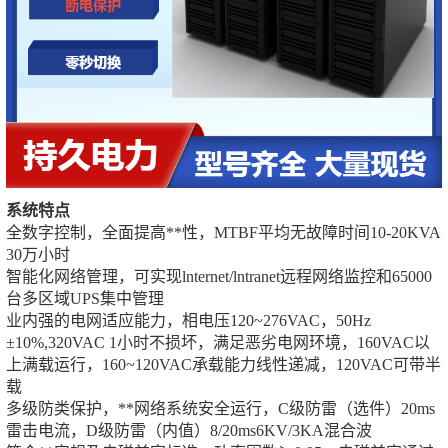
系统特点
全数字控制，全面提高**性，MTBF平均无故障时间10-20KVA
30万小时
智能化网络管理，可实现lnternet/lntranet远程网络监控和65000
台多区域UPS集中管理
业内强的电网适应能力，相电压120~276VAC，50Hz
±10%,320VAC 1小时不损坏，满足恶劣电网环境，160VAC以
上满载运行，160~120VAC承载能力线性递减，120VAC可带半
载
多级防类保护，**网络系统安全运行，C级防雷（选件）20ms
雷击电流，D级防雷（内值）8/20ms6KV/3KA混合波