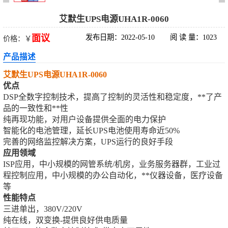
科华UPS电源
艾默生UPS电源UHA1R-0060
面议
发布日期：2022-05-10
阅 读 量：1023
价格：￥
松下蓄电池
产品描述
德国阳光蓄电池
艾默生UPS电源UHA1R-0060
优点
台达UPS电源
DSP全数字控制技术，提高了控制的灵活性和稳定度，**了产
品的一致性和**性
UPS电源蓄电池
纯再现功能，对用户设备提供全面的电力保护
智能化的电池管理，延长UPS电池使用寿命近50%
完善的网络监控解决方案，UPS运行的良好手段
EPS直流屏蓄电
应用领域
ISP应用，中小规模的网管系统/机房，业务服务器群，工业过
池
程控制应用，中小规模的办公自动化，**仪器设备，医疗设备
等
性能特点
三进单出，380V/220V
纯在线，双变换-提供良好供电质量