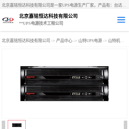
北京嘉铭恒达科技有限公司是一家UPS电源生产厂家，产品有：台达UPS电源、UPS电源蓄电池、直流屏蓄电池、科士达UPS不间断电源、艾默生UPS电源、德国阳光蓄电池、**UPS电源、维谛UPS电源、科华UPS电源、山特UPS电源、施耐德UPS电源、施耐德APC电源、松下蓄电池、易事特UPS电源等国内外**ups电源和蓄电池产品。欢迎访问北京嘉铭恒达科技有限公司网站！
北京嘉铭恒达科技有限公司
**UPS电源技术工程公司
UPS租赁/UPS电
北京嘉铭恒达科技有限公司
->
产品中心
->
山特UPS电源
->
山特机架式ups
源出租
山特UPS电源
易事特UPS电源
艾默生UPS电源
科士达UPS不间
断电源
**UPS电源
施耐德UPS电源