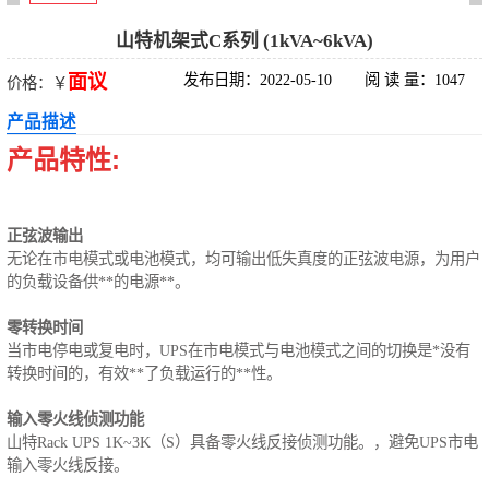
科华UPS电源
山特机架式C系列 (1kVA~6kVA)
面议
发布日期：2022-05-10
阅 读 量：1047
价格：￥
松下蓄电池
产品描述
德国阳光蓄电池
产品特性:
台达UPS电源
正弦波输出
UPS电源蓄电池
无论在市电模式或电池模式，均可输出低失真度的正弦波电源，为用户
的负载设备供**的电源**。
EPS直流屏蓄电
零转换时间
当市电停电或复电时，UPS在市电模式与电池模式之间的切换是*没有
池
转换时间的，有效**了负载运行的**性。
输入零火线侦测功能
山特Rack UPS 1K~3K（S）具备零火线反接侦测功能。，避免UPS市电
输入零火线反接。