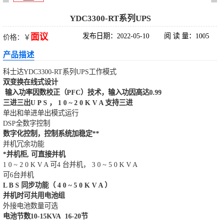
科华UPS电源
YDC3300-RT系列UPS
面议
发布日期：2022-05-10
阅 读 量：1005
价格：￥
松下蓄电池
产品描述
德国阳光蓄电池
科士达YDC3300-RT系列UPS工作模式
双变换在线式设计
台达UPS电源
输入功率因数校正（PFC）技术，输
入功因高达0.99
三进三出U P S ， 1 0 ~ 2 0 K V A 支持三进
单出和单进单出模式运行
UPS电源蓄电池
DSP全数字控制
数字化控制，控制系统加稳定**
EPS直流屏蓄电
并机冗余功能
*并机柜, 可直接并机
池
1 0 ~ 2 0 K V A 可4 台并机， 3 0 ~ 5 0 K V A
可6台并机
L B S 同步功能（ 4 0 ~ 5 0 K V A ）
并机时可共用电池组
外接电池数量可选
电池节数10-15KVA 16-20节