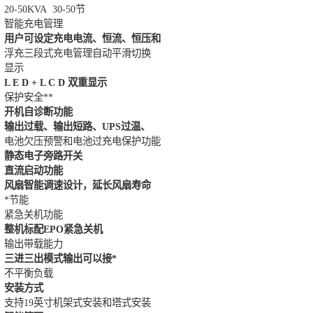
20-50KVA 30-50节
智能充电管理
用户可设定充电电流、恒流、恒压和
浮充三段式充电管理自动平滑切换
显示
L E D + L C D 双重显示
保护安全**
开机自诊断功能
输出过载、输出短路、UPS过温、
电池欠压预警和电池过充电保护功能
静态电子旁路开关
直流启动功能
风扇智能调速设计，延长风扇寿命
*节能
紧急关机功能
整机标配EPO紧急关机
输出带载能力
三进三出模式输出可以接*
不平衡负载
安装方式
支持19英寸机架式安装和塔式安装