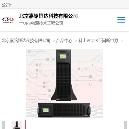
公司*
北京嘉铭恒达科技有限公司
**UPS电源技术工程公司
UPS租赁/UPS电
北京嘉铭恒达科技有限公司
->
产品中心
->
科士达UPS不间断电源
->
科
源出租
山特UPS电源
易事特UPS电源
艾默生UPS电源
科士达UPS不间
断电源
**UPS电源
施耐德UPS电源