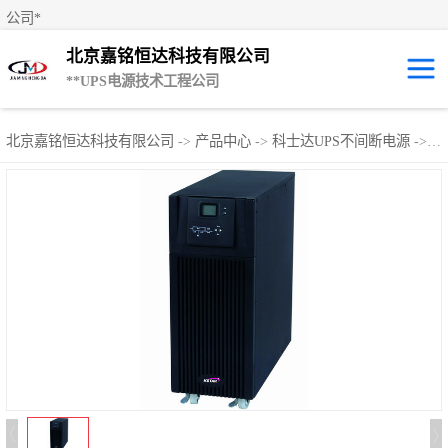
公司*
北京嘉铭恒达科技有限公司
**UPS电源技术工程公司
UPS租赁/UPS电
北京嘉铭恒达科技有限公司
->
产品中心
->
科士达UPS不间断电源
->
科
源出租
山特UPS电源
易事特UPS电源
艾默生UPS电源
科士达UPS不间
断电源
**UPS电源
施耐德UPS电源