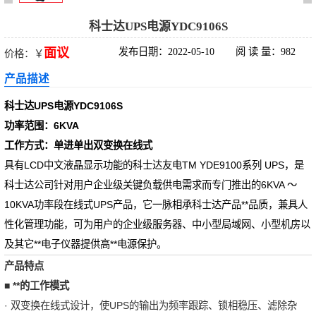
科华UPS电源
科士达UPS电源YDC9106S
面议
发布日期：2022-05-10
阅 读 量：982
价格：￥
松下蓄电池
产品描述
德国阳光蓄电池
科士达UPS电源YDC9106S
功率范围：6KVA
台达UPS电源
工作方式：单进单出双变换在线式
UPS电源蓄电池
具有LCD中文液晶显示功能的科士达友电TM YDE9100系列 UPS，是
科士达公司针对用户企业级关键负载供电需求而专门推出的6KVA ～
EPS直流屏蓄电
10KVA功率段在线式UPS产品，它一脉相承科士达产品**品质，兼具人
性化管理功能，可为用户的企业级服务器、中小型局域网、小型机房以
池
及其它**电子仪器提供高**电源保护。
产品特点
■
**的工作模式
· 双变换在线式设计，使UPS的输出为频率跟踪、锁相稳压、滤除杂