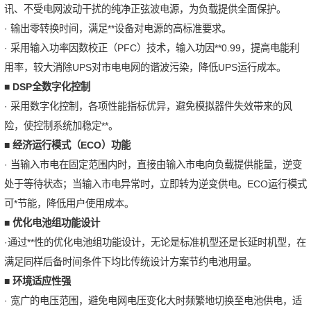
讯、不受电网波动干扰的纯净正弦波电源，为负载提供全面保护。
· 输出零转换时间，满足**设备对电源的高标准要求。
· 采用输入功率因数校正（PFC）技术，输入功因**0.99，提高电能利
用率，较大消除UPS对市电电网的谐波污染，降低UPS运行成本。
■
DSP
全数字化控制
· 采用数字化控制，各项性能指标优异，避免模拟器件失效带来的风
险，使控制系统加稳定**。
■
经济运行模式（ECO
）功能
· 当输入市电在固定范围内时，直接由输入市电向负载提供能量，逆变
处于等待状态；当输入市电异常时，立即转为逆变供电。ECO运行模式
可*节能，降低用户使用成本。
■
优化电池组功能设计
·通过**性的优化电池组功能设计，无论是标准机型还是长延时机型，在
满足同样后备时间条件下均比传统设计方案节约电池用量。
■
环境适应性强
· 宽广的电压范围，避免电网电压变化大时频繁地切换至电池供电，适