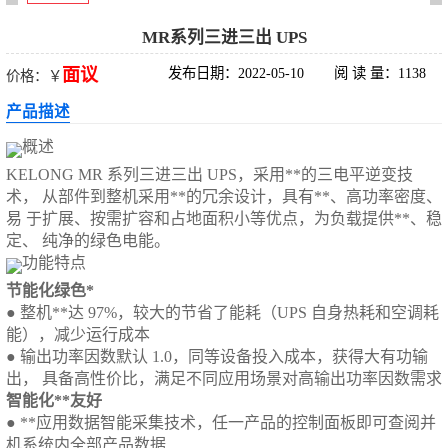
科华UPS电源
MR系列三进三出 UPS
面议
发布日期：2022-05-10
阅 读 量：1138
价格：￥
松下蓄电池
产品描述
德国阳光蓄电池
概述
KELONG MR 系列三进三出 UPS，采用**的三电平逆变技
台达UPS电源
术， 从部件到整机采用**的冗余设计，具有**、高功率密度、
易 于扩展、按需扩容和占地面积小等优点，为负载提供**、稳
UPS电源蓄电池
定、 纯净的绿色电能。
功能特点
EPS直流屏蓄电
节能化绿色*
●
整机**达
97%，较大的节省了能耗（UPS 自身热耗和空调耗
池
能），减少运行成本
●
输出功率因数默认
1.0，同等设备投入成本，获得大有功输
出， 具备高性价比，满足不同应用场景对高输出功率因数需求
智能化**友好
●
**应用数据智能采集技术，任一产品的控制面板即可查阅并
机系统内全部产品数据