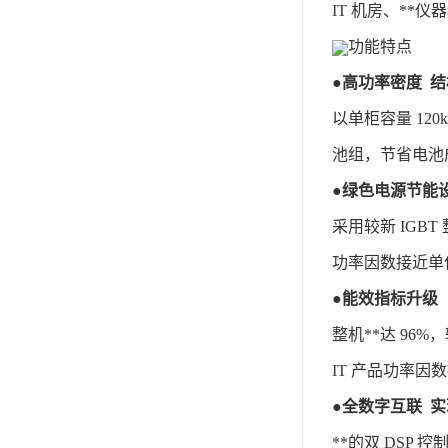
IT 机房、**
功能特点
●
高功率密度 
以单柜容量 12
池组，节省电池
●
绿色电源节能
采用较新 IG
功率因数接近单
●
能效指标升级
整机**达 96
IT 产品功率因
●
全数字互联 实
**的双 DSP