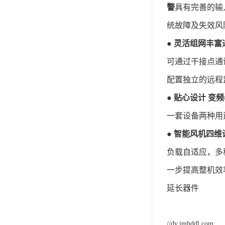
警
具有完善的输
统故障及失效风
●
灵活组网丰富
可通过干接点通
配置独立的远程
●
贴心设计 变
一套设备两种用途
●
智能风机四维
负载自适应，多
一步提高整机效
延长器件
//dy.jmhddl.com