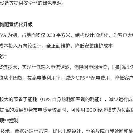
仪器设备等提供安全**的绿色电源。
结构配置优化升级
0kVA 为例，占地面积仅 0.38 平方米，结构设计加优化，为
成本投入万向轮设计，全正面维护，降低安装维护成本
设计
BT 整流技术，实现**低输入电流谐波，消除对电网污染，同时
位功率因数，提高电能利用率，减少 UPS **配电费用，降低客
%，较大的节省了能耗（UPS 自身热耗和空调的耗能），减少运行
数提高的发展趋势市电质量较高时，可使用 ECO 经济模式为负载供电
现**控制
 控制技术，数据处理**迅速，优化电路设计，**的故障自我诊断和