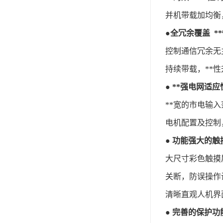
并机带载加均衡
●
全冗余覆盖 *
控制通信冗余无
持续带载，**性
●
**强电网适应
**宽的市电输
电机配置及控制
●
功能强大的触
大尺寸彩色触摸
关断，防误操作
清晰直观人机界
●
完善的保护功