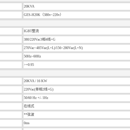
20KVA
GES-H20K（380v~220v）
IGBT整流
380/220Vac3相4线+G
270Vac~485Vac(L=L)/156~280Vac(L=N)
50Hz~60Hz
>=0.95
20KVA / 16 KW
220Vac(单相2线+G)
50/60 Hz +/- 1Hz
在线式
**弦波
0ms