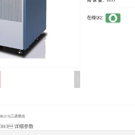
阅 读 量：1053
在线QQ：
0K(1/3)三进单出
S203H3 详细参数