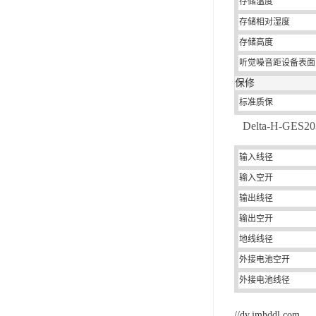
存储温度
存储相对湿度
存储高度
听觉噪音距设备表面 1
保修
标准质保
Delta-H-GE
输入线径
输入空开
输出线径
输出空开
地线线径
外接电池空开
外接电池线径
//dy.jmhddl.com