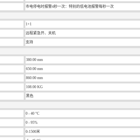
市电停电时报警4秒一次：特别的低电池报警每秒一次
1+1
远程紧急开、关机
支持
380.00 mm
650.00 mm
860.00 mm
108.00 KG
黑色
0 - 40 °C
0 - 95%
0-1500米