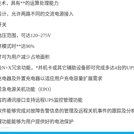
制技术，具有**的运算处理能力
入设计，允许两路不同的交流电源接入
开关
压范围，可达120~275V
济模式时**达96%
尺寸可为用户减少占地面积
及N+X冗余功能，*并机卡或其它辅助设备即可完成多达4台的UP
的充电器及外置充电器以适应用户充电容量扩展需求
紧急电源关机功能（EPO）
丰富的通讯接口支持远程UPS监控管理功能
管理软件能够完成对故障告警信息的管理及远程关机事件的跟踪及分
管理功能能够为用户提供好的电池保护