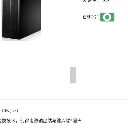
阅 读 量：1020
在线QQ：
0K(1/3)
双变换技术，使得电源输出端与输入端*隔离